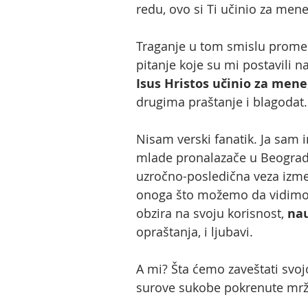
redu, ovo si Ti učinio za mene
Traganje u tom smislu promeni
pitanje koje su mi postavili 
Isus Hristos učinio za mene
drugima praštanje i blagodat.
Nisam verski fanatik. Ja sam 
mlade pronalazače u Beogradu.
uzročno-posledična veza izme
onoga što možemo da vidimo, 
obzira na svoju korisnost,
nau
opraštanja, i ljubavi.
A mi? Šta ćemo zaveštati svojo
surove sukobe pokrenute mrž