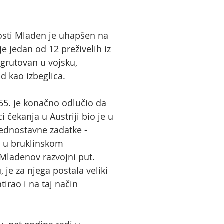
nosti Mladen je uhapšen na
e jedan od 12 preživelih iz
egrutovan u vojsku,
d kao izbeglica.
955. je konačno odlučio da
 čekanja u Austriji bio je u
jednostavne zadatke -
ao u bruklinskom
 Mladenov razvojni put.
 je za njega postala veliki
tirao i na taj način