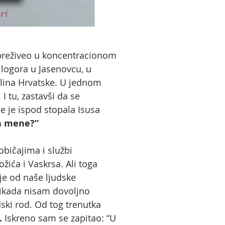
preživeo u koncentracionom
 logora u Jasenovcu, u
olina Hrvatske. U jednom
 tu, zastavši da se
 je ispod stopala Isusa
za mene?”
bičajima i službi
ića i Vaskrsa. Ali toga
je od naše ljudske
 nikada nisam dovoljno
ski rod. Od tog trenutka
.
Iskreno sam se zapitao: “U