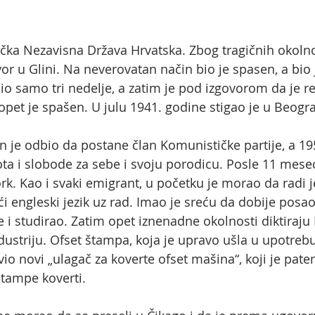
tička Nezavisna Država Hrvatska. Zbog tragičnih okol
r u Glini. Na neverovatan način bio je spasen, a bio j
o samo tri nedelje, a zatim je pod izgovorom da je r
opet je spašen. U julu 1941. godine stigao je u Beogra
n je odbio da postane član Komunističke partije, a 1
ta i slobode za sebe i svoju porodicu. Posle 11 meseci
k. Kao i svaki emigrant, u početku je morao da radi 
ći engleski jezik uz rad. Imao je sreću da dobije pos
e i studirao. Zatim opet iznenadne okolnosti diktiraju
ustriju. Ofset štampa, koja je upravo ušla u upotrebu,
io novi „ulagač za koverte ofset mašina“, koji je paten
štampe koverti.