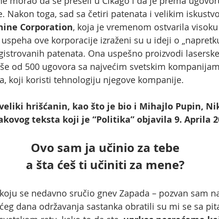
e morao da se preseli u Čikago i da je prema ugovoru
 Nakon toga, sad sa četiri patenata i velikim iskustvom
hine Corporation
, koja je vremenom ostvarila visoku 
 i uspeha ove korporacije izraženi su u ideji o „napretk
istrovanih patenata. Ona uspešno proizvodi laserske 
še od 500 ugovora sa najvećim svetskim kompanijama
 koji koristi tehnologiju njegove kompanije.
veliki hrišćanin, kao što je bio i Mihajlo Pupin, Ni
lakovog teksta koji je “Politika” objavila 9. Aprila 
Ovo sam ja učinio za tebe
a šta ćeš ti učiniti za mene?
na koju se nedavno sručio gnev Zapada – pozvan sam 
ćeg dana održavanja sastanka obratili su mi se sa pi