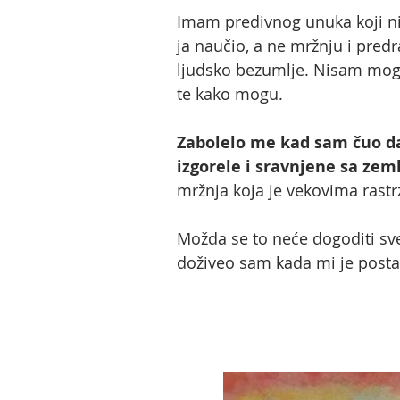
Imam predivnog unuka koji ni
ja naučio, a ne mržnju i pred
ljudsko bezumlje. Nisam moga
te kako mogu.
Zabolelo me kad sam čuo da
izgorele i sravnjene sa zem
mržnja koja je vekovima rastr
Možda se to neće dogoditi sv
doživeo sam kada mi je postavl