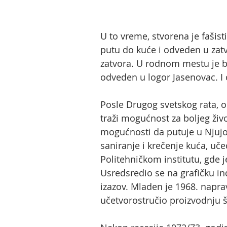
U to vreme, stvorena je fašis
putu do kuće i odveden u zatvo
zatvora. U rodnom mestu je bi
odveden u logor Jasenovac. I 
Posle Drugog svetskog rata, o
traži mogućnost za boljeg živo
mogućnosti da putuje u Njujor
saniranje i krečenje kuća, uče
Politehničkom institutu, gde j
Usredsredio se na grafičku ind
izazov. Mladen je 1968. naprav
učetvorostručio proizvodnju 