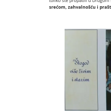
toliko ste propatili u Drugom
srećom, zahvalnošću i pra