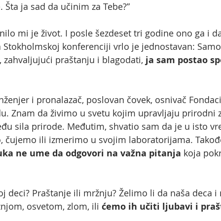
. Šta ja sad da učinim za Tebe?”
lo mi je život. I posle šezdeset tri godine ono ga i 
na Stokholmskoj konferenciji vrlo je jednostavan: Sam
, zahvaljujući praštanju i blagodati,
ja sam postao s
inženjer i pronalazač, poslovan čovek, osnivač Fondac
 Znam da živimo u svetu kojim upravljaju prirodni za
đu sila prirode. Međutim, shvatio sam da je u isto v
čujemo ili izmerimo u svojim laboratorijama. Takođ
ka ne ume da odgovori na važna pitanja
koja pokr
j deci? Praštanje ili mržnju? Želimo li da naša deca i
njom, osvetom, zlom, ili
ćemo ih učiti ljubavi i pra