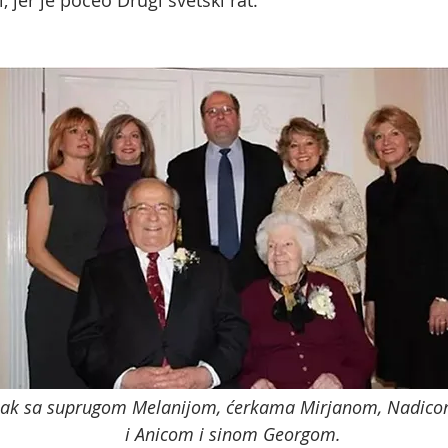
 jer je počeo Drugi svetski rat.
lak sa suprugom Melanijom, ćerkama Mirjanom, Nadic
i Anicom i sinom Georgom.