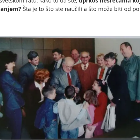
 svetskom ratu, kako to da ste,
uprkos nesrećama koje
štanjem?
Šta je to što ste naučili a što može biti od p