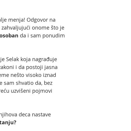
dalje menja! Odgovor na
o zahvaljujući onome što je
posoban
da i sam ponudim
ije Selak koja nagrađuje
koni i da postoji jasna
reme nešto visoko iznad
e sam shvatio da, bez
eću uzvišeni pojmovi
 njihova deca nastave
štanju?