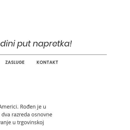
edini put napretka!
ZASLUGE
KONTAKT
 Americi. Rođen je u
io dva razreda osnovne
vanje u trgovinskoj