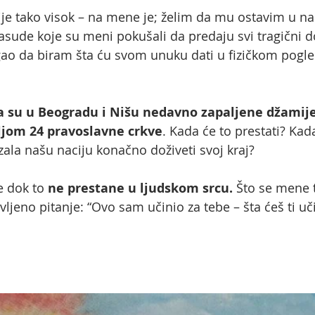
je tako visok – na mene je; želim da mu ostavim u n
rasude koje su meni pokušali da predaju svi tragični d
o da biram šta ću svom unuku dati u fizičkom pogled
 su u Beogradu i Nišu nedavno zapaljene džamije
ljom 24 pravoslavne crkve
. Kada će to prestati? Kad
zala našu naciju konačno doživeti svoj kraj?
e dok to
ne prestane u ljudskom srcu.
Što se mene t
jeno pitanje: “Ovo sam učinio za tebe – šta ćeš ti uč