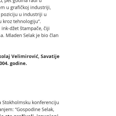
, pet godina radi u
 u grafičkoj industriji,
poziciju u industriji u
u kroz tehnologiju“.
ink-džet štampače, čiji
. Mladen Selak je bio član
kolaj Velimirović, Savatije
2004. godine.
na Stokholmsku konferenciju
tanjem: “Gospodine Selak,