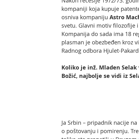
Nakon recesije 1972/73. godin
kompaniji koja kupuje patente.
osniva kompaniju
Astro Mac
svetu. Glavni motiv filozofije
Kompanija do sada ima 18 reg
plasman je obezbeđen kroz vi
Radnog odbora Hjulet-Pakarda,
Koliko je inž. Mladen Selak 
Božić, najbolje se vidi iz Se
Ja Srbin – pripadnik nacije 
o poštovanju i pomirenju. Tre