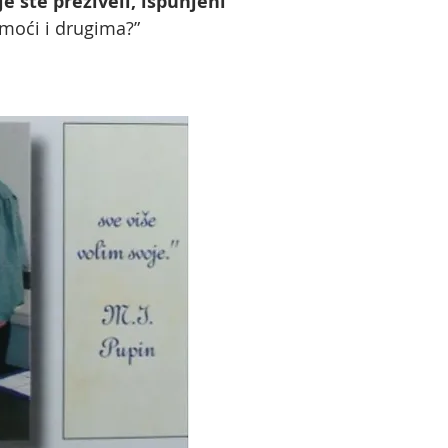
 ste preživeli, ispunjeni
omoći i drugima?”