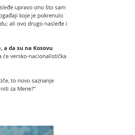
asleđe upravo ono što sam
ogađaji koje je pokrenulo
u; ali ovo drugo nasleđe i
, a da su na Kosovu
a će versko-nacionalistička
iče, to novo saznanje
initi za Mene?”