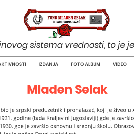
pinovog sistema vrednosti, to je j
AKTIVNOSTI
IZDANJA
FOTO ALBUM
VIDEO
Mladen Selak
bio je srpski preduzetnik i pronalazač, koji je živeo u
21. godine (tada Kraljevini Jugoslaviji) gde je završ
 1930, gde je završio osnovnu i srednju školu. Obrazo