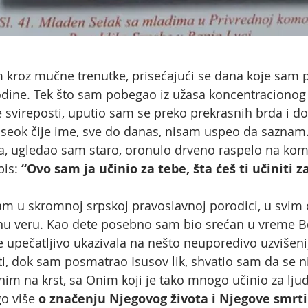
roz mučne trenutke, prisećajući se dana koje sam 
 godine. Tek što sam pobegao iz užasa koncentracionog
svireposti, uputio sam se preko prekrasnih brda i d
aseok čije ime, sve do danas, nisam uspeo da saznam. I
a, ugledao sam staro, oronulo drveno raspelo na kome
pis:
“Ovo sam ja učinio za tebe, šta ćeš ti učiniti 
m u skromnoj srpskoj pravoslavnoj porodici, u svim o
nu veru. Kao dete posebno sam bio srećan u vreme Bož
 upečatljivo ukazivala na nešto neuporedivo uzvišeni
osti, dok sam posmatrao Isusov lik, shvatio sam da se
m na krst, sa Onim koji je tako mnogo učinio za ljud
o više
o značenju Njegovog života i Njegove smrti