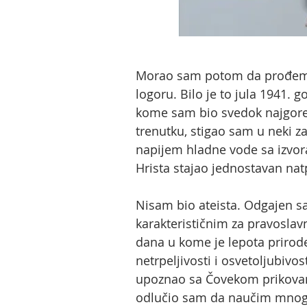
Morao sam potom da prođem k
logoru. Bilo je to jula 1941.
kome sam bio svedok najgore 
trenutku, stigao sam u neki z
napijem hladne vode sa izvor
Hrista stajao jednostavan nat
Nisam bio ateista. Odgajen sa
karakterističnim za pravoslav
dana u kome je lepota prirode
netrpeljivosti i osvetoljubiv
upoznao sa Čovekom prikovani
odlučio sam da naučim mnog