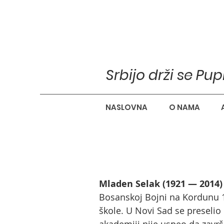
Srbijo drži se Pu
NASLOVNA
O NAMA
Mladen Selak (1921 — 2014)
Bosanskoj Bojni na Kordunu 19
škole. U Novi Sad se preselio