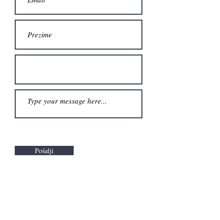
Pošalji
Fondacija "Mladen Selak"
Tel:
+381 11 3226514
+381 063-325-817