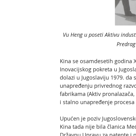
Vu Heng u poseti Aktivu indust
Predrag
Kina se osamdesetih godina XX
Inovacijskog pokreta u Jugosla
dolazi u Jugoslaviju 1979. da 
unapređenju privrednog razvoj
fabrikama (Aktiv pronalazača,
i stalno unapređenje procesa
Upućen je poziv Jugoslovensko
Kina tada nije bila članica M
Državnu Upravu za patente i n