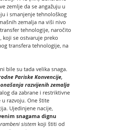
sve zemlje da se angažuju u
oju i smanjenje tehnološkog
mašnih zemalja na viši nivo
ransfer tehnologije, naročito
, koji se ostvaruje preko
g transfera tehnologije, na
 bile su tada velika snaga.
odne Pariske Konvencije,
onašanja razvijenih zemalja
og da zabrane i restriktivne
 u razvoju. One štite
ja. Ujedinjene nacije,
tvenim snagama dignu
rambeni sistem
koji štiti od