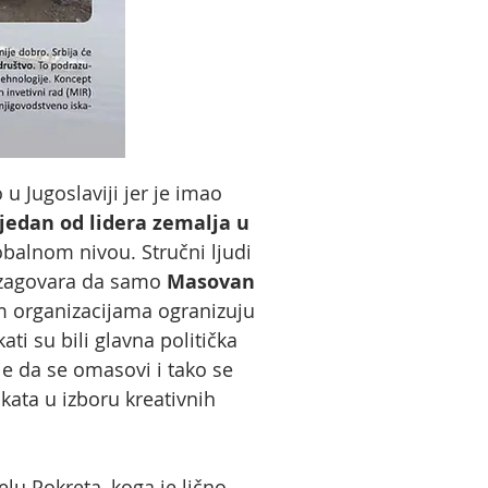
 u Jugoslaviji jer je imao
a jedan od lidera zemalja u
balnom nivou. Stručni ljudi
a zagovara da samo
Masovan
m organizacijama ogranizuju
ati su bili glavna politička
e da se omasovi i tako se
ata u izboru kreativnih
elu Pokreta, koga je lično