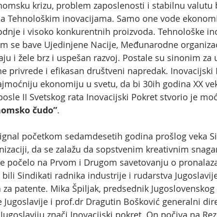
nomsku krizu, problem zaposlenosti i stabilnu valut
 na Tehnološkim inovacijama. Samo one vode ekonomij
vodnje i visoko konkurentnih proizvoda. Tehnološke in
om se bave Ujedinjene Nacije, Međunarodne organizacij
naju i žele brz i uspešan razvoj. Postale su sinonim z
ne privrede i efikasan društveni napredak. Inovacijski
 najmoćniju ekonomiju u svetu, da bi 30ih godina XX 
osle II Svetskog rata Inovacijski Pokret stvorio je m
nomsko čudo”
.
 signal početkom sedamdesetih godina prošlog veka S
anizaciji, da se zalažu da sopstvenim kreativnim sna
je počelo na Prvom i Drugom savetovanju o pronalaza
 bili Sindikati radnika industrije i rudarstva Jugoslav
za patente. Mika Špiljak, predsednik Jugoslovenskog si
Jugoslavije i prof.dr Dragutin Bošković generalni dir
 Jugoslaviju znači Inovacijski pokret. On počiva na Rez