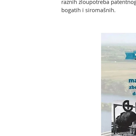
raznih zloupotreba patentnog
bogatih i siromašnih.