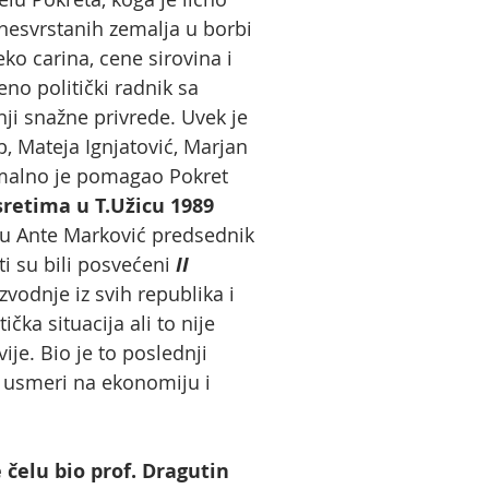
 nesvrstanih zemalja u borbi
ko carina, cene sirovina i
no politički radnik sa
nji snažne privrede. Uvek je
 Mateja Ignjatović, Marjan
simalno je pomagao Pokret
retima u T.Užicu 1989
iju Ante Marković predsednik
i su bili posvećeni
II
vodnje iz svih republika i
ička situacija ali to nije
je. Bio je to poslednji
e usmeri na ekonomiju i
 čelu bio
prof. Dragutin