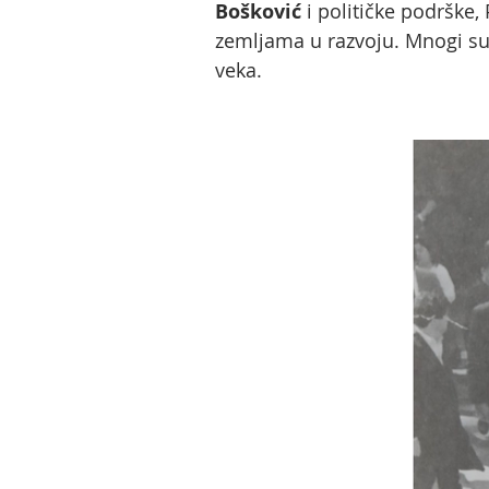
Bošković
i političke podrške,
zemljama u razvoju. Mnogi su
veka.