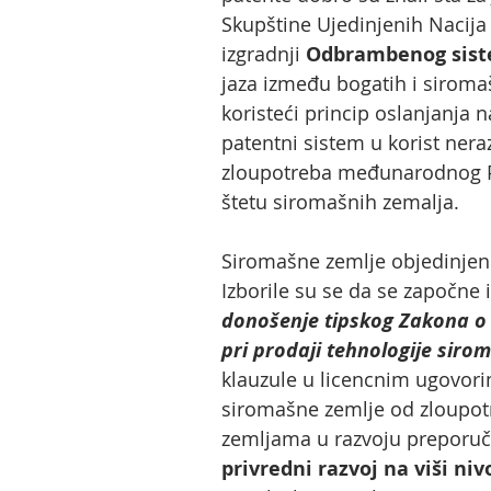
Skupštine Ujedinjenih Nacija
izgradnji
Odbrambenog sis
jaza između bogatih i siroma
koristeći princip oslanjanja
patentni sistem u korist nera
zloupotreba međunarodnog Pa
štetu siromašnih zemalja.
Siromašne zemlje objedinjene
Izborile su se da se započn
donošenje tipskog Zakona o 
pri prodaji tehnologije sir
klauzule u licencnim ugovorim
siromašne zemlje od zloupotr
zemljama u razvoju preporuč
privredni razvoj na viši niv