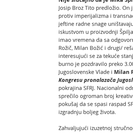
Josip Broz Tito predložio. On 
protiv imperijalizma i transna
jeftine radne snage uništavaj
iskustvom u proizvodnji Špilja
imao vremena da sa odgovorni
Rožič, Milan Božić i drugi/ r
interesujući se za tekuće sta
burno je pozdravilo preko 3.0
Jugoslovenske Vlade i
Milan 
Kongresu pronalazača Jugosl
pokrajina SFRJ. Nacionalni odno
sprečilo ogroman broj kreativn
pokušaj da se spasi raspad SF
izgradnju boljeg života.
Zahvaljujući izuzetnoj stručno