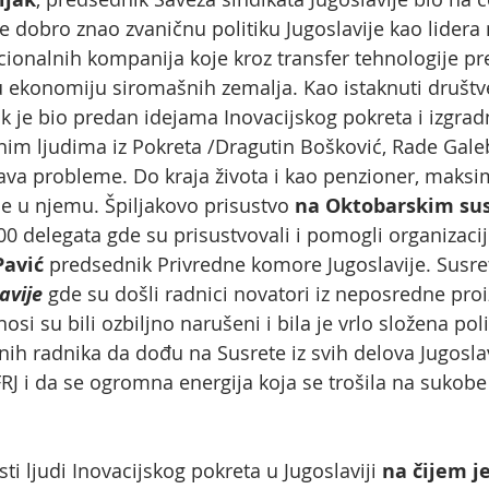
je dobro znao zvaničnu politiku Jugoslavije kao lidera
cionalnih kompanija koje kroz transfer tehnologije pre
u ekonomiju siromašnih zemalja. Kao istaknuti društve
k je bio predan idejama Inovacijskog pokreta i izgrad
m ljudima iz Pokreta /Dragutin Bošković, Rade Galeb,
ešava probleme. Do kraja života i kao penzioner, mak
nje u njemu. Špiljakovo prisustvo
na Oktobarskim sus
00 delegata gde su prisustvovali i pomogli organizac
Pavić
predsednik Privredne komore Jugoslavije. Susret
avije
gde su došli radnici novatori iz neposredne proiz
si su bili ozbiljno narušeni i bila je vrlo složena polit
ih radnika da dođu na Susrete iz svih delova Jugoslavi
RJ i da se ogromna energija koja se trošila na sukob
sti ljudi Inovacijskog pokreta u Jugoslaviji
na čijem je