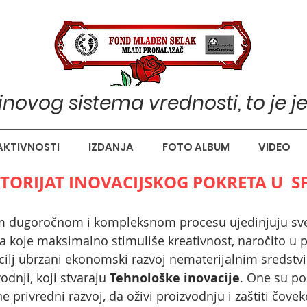
pinovog sistema vrednosti, to je j
AKTIVNOSTI
IZDANJA
FOTO ALBUM
VIDEO
STORIJAT INOVACIJSKOG POKRETA U SF
m dugoročnom i kompleksnom procesu ujedinjuju sve
a koje maksimalno stimuliše kreativnost, naročito u p
i cilj ubrzani ekonomski razvoj nematerijalnim sredst
dnji, koji stvaraju
Tehnološke inovacije
. One su po
 privredni razvoj, da oživi proizvodnju i zaštiti čove