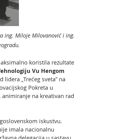
 ing. Miloje Milovanović i ing.
eogradu.
ksimalno koristila rezultate
 Tehnologiju Vu Hengom
d lidera „Trećeg sveta” na
ovacijskog Pokreta u
, animiranje na kreativan rad
jugoslovenskom iskustvu.
nije imala nacionalnu
ržavna delegacija u sastavu