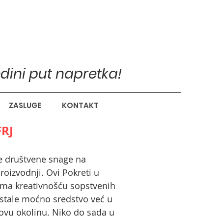
edini put napretka!
ZASLUGE
KONTAKT
RJ
 društvene snage na
roizvodnji. Ovi Pokreti u
vima kreativnošću sopstvenih
stale moćno sredstvo već u
kovu okolinu. Niko do sada u