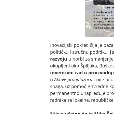
Inovacijski pokret, čija je ba
političku i stručnu podršku.
J
razvoju
u borbi za smanjenje 
okupljeni oko Špiljaka, Bošk
inventivni rad u proizvodnj
u
Aktive pronalazača
i nije bil
snaga, uz pomoć Privredne ko
permanentno unapređuje proce
radnika za lokalne, republičke
Nije slučajno da je Mika Špi