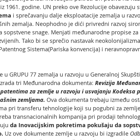
 iz 1961. godine. UN preko ove Rezolucije obavezuju 
tema
i sprečavanju dalje eksploatacije zemalja u razv
šnih zemalja. Neophodno je dići privredni razvoj siro
 na sopstvene snage. Menjati međunarodne propise za t
zvijenih. Tako bi se sprečio nastavak neokolonijalizma
tentnog Sistema(Pariska konvencija) i neravnopravno
 u GRUPU 77 zemalja u razvoju u Generalnoj Skupštini
e izrada tri Međunarodna dokumenta:
Revizija Međunar
patentima za zemlje u razvoju i usvajanju Kodeksa p
omašnim zemljama.
Ova dokumenta trebaju između ostal
a pri transferu tehnologije koji su pogubni za zemlje
eba transnacionalnih kompanija pri prodaji tehnologi
uju
da Inovacijskim pokretima pokušaju da sops
o.
Uz ove dokumente zemlje u razvoju bi izgradile
Odb