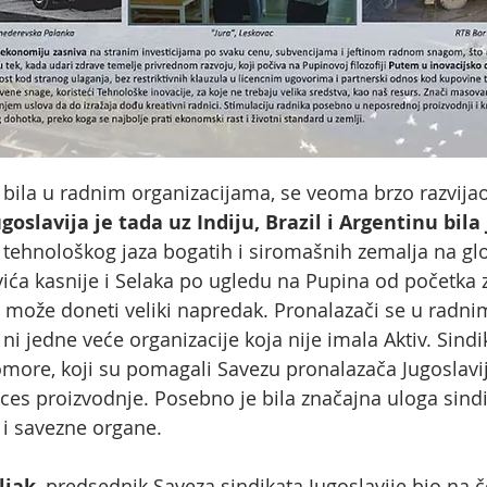
za bila u radnim organizacijama, se veoma brzo razvijao
ugoslavija je tada uz Indiju, Brazil i Argentinu bil
tehnološkog jaza bogatih i siromašnih zemalja na glo
ovića kasnije i Selaka po ugledu na Pupina od početk
i
može doneti veliki napredak. Pronalazači se u radni
o ni jedne veće organizacije koja nije imala Aktiv. Sindik
more, koji su pomagali Savezu pronalazača Jugoslavij
s proizvodnje. Posebno je bila značajna uloga sindik
 i savezne organe.
ljak
, predsednik Saveza sindikata Jugoslavije bio na č