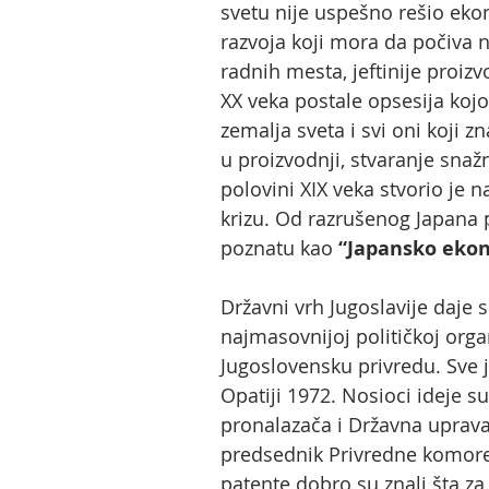
svetu nije uspešno rešio eko
razvoja koji mora da počiva
radnih mesta, jeftinije proiz
XX veka postale opsesija koj
zemalja sveta i svi oni koji z
u proizvodnji, stvaranje snaž
polovini XIX veka stvorio je
krizu. Od razrušenog Japana p
poznatu kao
“Japansko eko
Državni vrh Jugoslavije daje
najmasovnijoj političkoj org
Jugoslovensku privredu. Sve 
Opatiji 1972. Nosioci ideje su
pronalazača i Državna uprava 
predsednik Privredne komore 
patente dobro su znali šta za