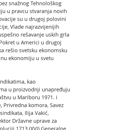
u bez snažnog Tehnološkog
u u pravcu stvaranja novih
ovacije su u drugoj polovini
e, Vlade najrazvijenijih
a uspešno rešavanje uskih grla
 Pokret u Americi u drugoj
veka rešio svetsku ekonomsku
oćnu ekonomiju u svetu
indikatima, kao
gama u proizvodnji unapređuju
štvu u Mariboru 1971. i
ije, Privredna komora, Savez
ndikata, Ilija Vakić,
ektor Državne uprave za
oluciji 1713 (XVI) Generalne