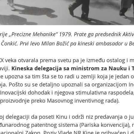
rije „Precizne Mehanike“ 1979. Prate ga predsednik Aktiva
 Čonkić. Prvi levo Milan Božić pa kineski ambasador u B
 veka otvarala prema svetu pa je između ostalog i ma
viji.
Kineska delegacija sa ministrom za Nauku i
se upozna sa tim šta se to radi u zemlji koja je jedan o
a. Pošto su se detaljno upoznali sa organizacijom In
 Inovacijski dohodak i njegova stimulativna raspodela
 proizvodnje preko Masovnog inventivnog rada).
j delegaciji da poseti Kinu i održi niz predavanja o 
eđunarodnog patentnog sistema (Pariska konvencija), 
acionalni Zakon. Poziv Vlade NR Kine je prihvaćen i d