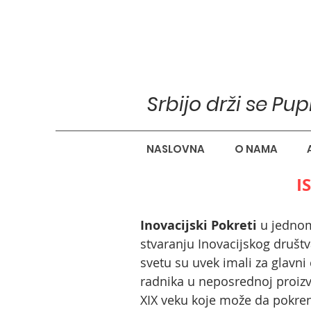
Srbijo drži se Pu
NASLOVNA
O NAMA
I
Inovacijski Pokreti
u jedno
stvaranju Inovacijskog društv
svetu su uvek imali za glavn
radnika u neposrednoj proizvo
XIX veku koje može da pokrene