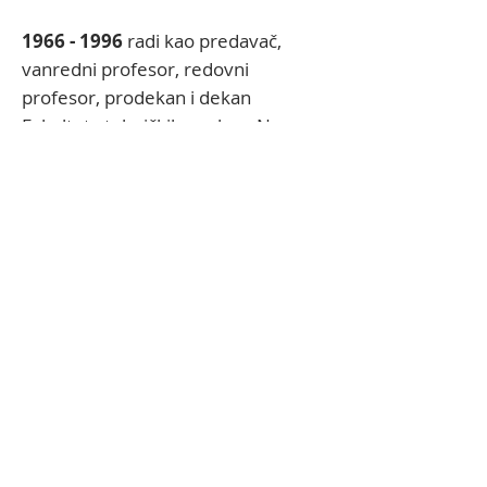
1966 - 1996
radi kao predavač,
vanredni profesor, redovni
profesor, prodekan i dekan
Fakulteta tehničkih nauka u Novom
Sadu
(1975-1979)
, prorektor
(1985-
1987)
i rektor Univerziteta u
Novom Sadu
(1987-1989)
. Kao
prorektor i rektor, profesor
Zelenović je projektovao, obradio
idejna rešenja i vodio proces
izgradnje i rekonstrukcije
Univerziteta u Novom Sadu.
U skupštini je 15. januara 1991.
izabran za predsednika prve Vlade
Republike Srbije, na predlog