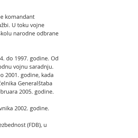
 je komandant
užbi. U toku vojne
i Školu narodne odbrane
94. do 1997. godine. Od
rodnu vojnu saradnju.
do 2001. godine, kada
čelnika Generalštaba
ebruara 2005. godine.
vnika 2002. godine.
bezbednost (FDB), u