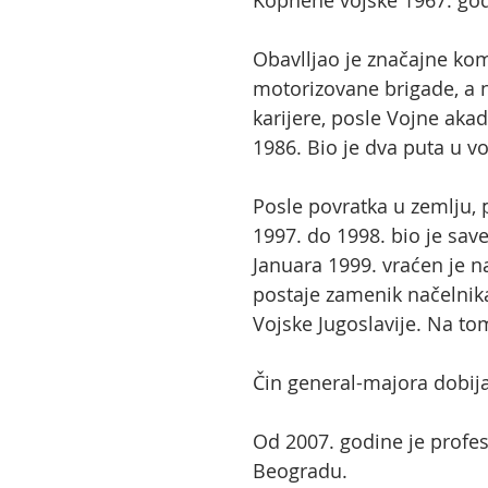
Kopnene vojske 1967. god
Obavlljao je značajne kom
motorizovane brigade, a n
karijere, posle Vojne aka
1986. Bio je dva puta u v
Posle povratka u zemlju, 
1997. do 1998. bio je sav
Januara 1999. vraćen je n
postaje zamenik načelnik
Vojske Jugoslavije. Na to
Čin general-majora dobija
Od 2007. godine je profes
Beogradu.