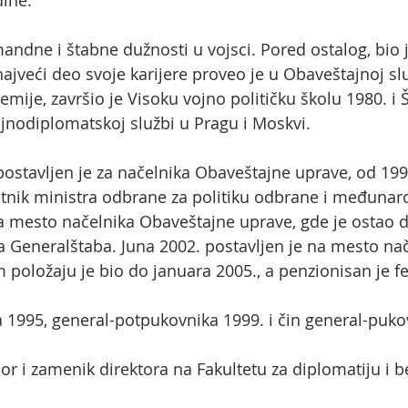
ine.
andne i štabne dužnosti u vojsci. Pored ostalog, bio
ajveći deo svoje karijere proveo je u Obaveštajnoj sl
demije, završio je Visoku vojno političku školu 1980. 
ojnodiplomatskoj službi u Pragu i Moskvi.
postavljen je za načelnika Obaveštajne uprave, od 19
etnik ministra odbrane za politiku odbrane i međuna
a mesto načelnika Obaveštajne uprave, gde je ostao 
a Generalštaba. Juna 2002. postavljen je na mesto na
m položaju je bio do januara 2005., a penzionisan je f
 1995, general-potpukovnika 1999. i čin general-puko
or i zamenik direktora na Fakultetu za diplomatiju i 