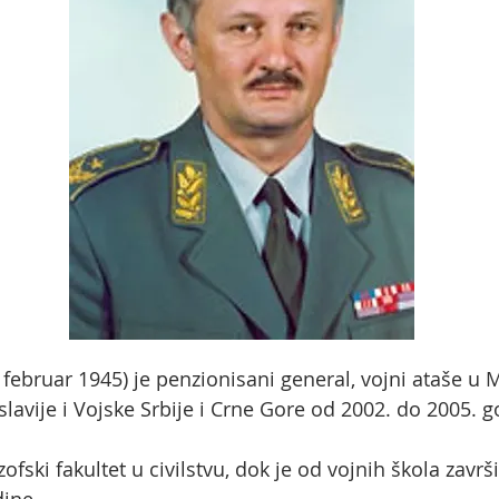
 februar 1945) je penzionisani general, vojni ataše u 
lavije i Vojske Srbije i Crne Gore od 2002. do 2005. g
ozofski fakultet u civilstvu, dok je od vojnih škola zav