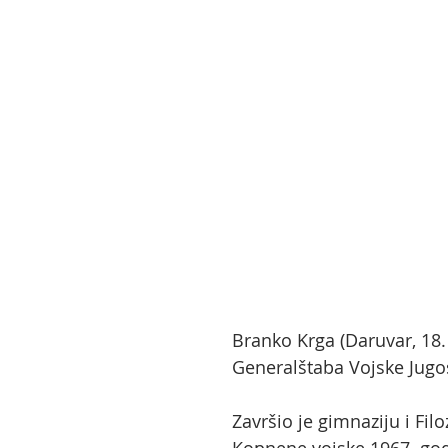
Branko Krga (Daruvar, 18.
Generalštaba Vojske Jugos
Završio je gimnaziju i Fil