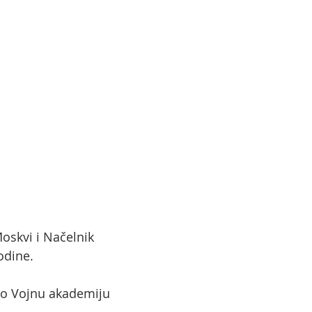
Moskvi i Načelnik
odine.
ršio Vojnu akademiju